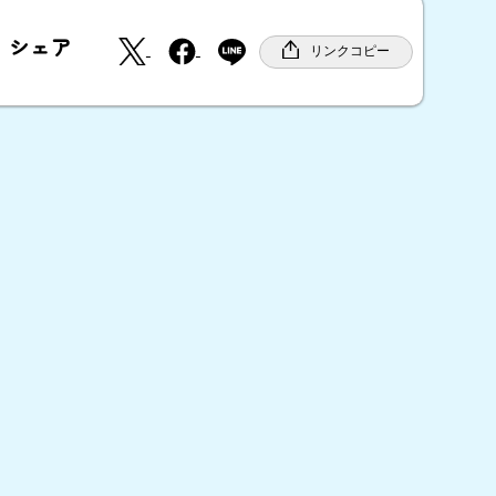
X
F
シェア
a
リンクコピー
c
e
b
o
o
k