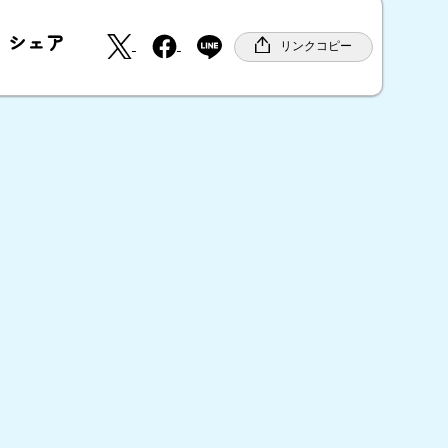
X
F
シェア
a
リンクコピー
c
e
b
o
o
k