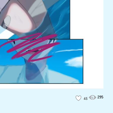
295
45