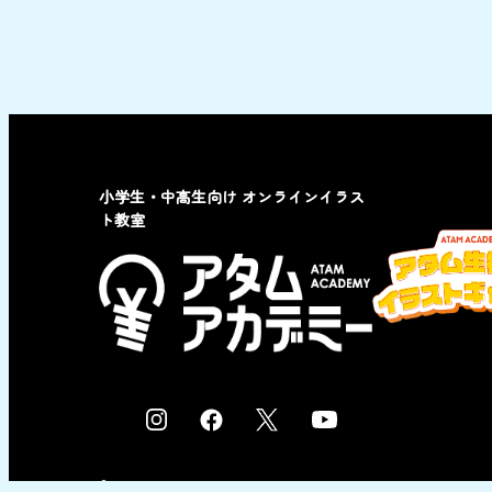
小学生・中高生向け オンラインイラス
ト教室
I
F
X
Y
n
a
o
s
c
u
© 2023 by ATAM co,Ltd.