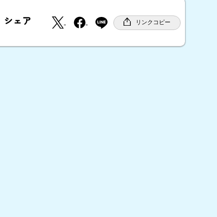
X
F
シェア
a
リンクコピー
c
e
b
o
o
k