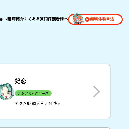
講師紹介
よくある質問
保護者様へ
無料体験申込
介
妃恋
アカデミックコース
アタム歴 63ヶ月 / 16 さい