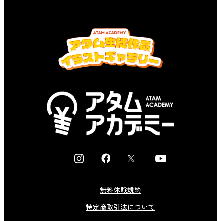
I
F
X
Y
n
a
o
s
c
u
無料体験規約
t
e
t
特定商取引法について
a
b
u
g
o
b