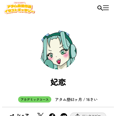
妃恋
アタム歴63ヶ月 / 16さい
アカデミックコース
X
F
シェア