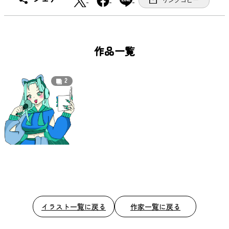
リンクコピー
a
c
e
b
作品一覧
o
o
2
k
イラスト一覧に戻る
作家一覧に戻る