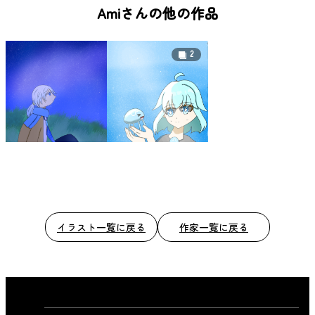
b
Amiさんの他の作品
o
o
2
k
イラスト一覧に戻る
作家一覧に戻る