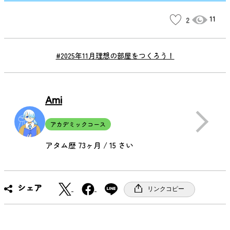
11
2
#2025年11月理想の部屋をつくろう！
Ami
アカデミックコース
アタム歴 73ヶ月 / 15 さい
X
F
シェア
リンクコピー
a
c
e