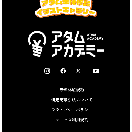
I
F
X
Y
n
a
o
s
c
u
無料体験規約
t
e
t
特定商取引法について
a
b
u
g
o
b
プライバシーポリシー
r
o
e
サービス利用規約
a
k
m