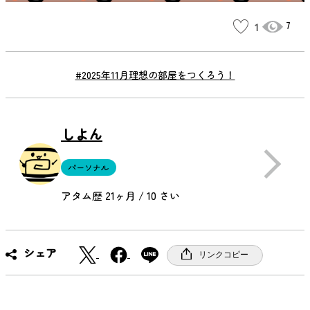
7
1
#2025年11月理想の部屋をつくろう！
しよん
パーソナル
アタム歴 21ヶ月 / 10 さい
X
F
シェア
リンクコピー
a
c
e