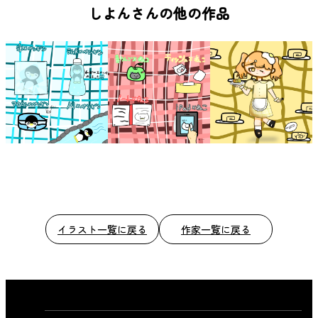
b
しよんさんの他の作品
o
o
k
イラスト一覧に戻る
作家一覧に戻る