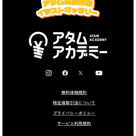
I
F
X
Y
n
a
o
s
c
u
無料体験規約
t
e
t
特定商取引法について
a
b
u
g
o
b
プライバシーポリシー
r
o
e
サービス利用規約
a
k
m