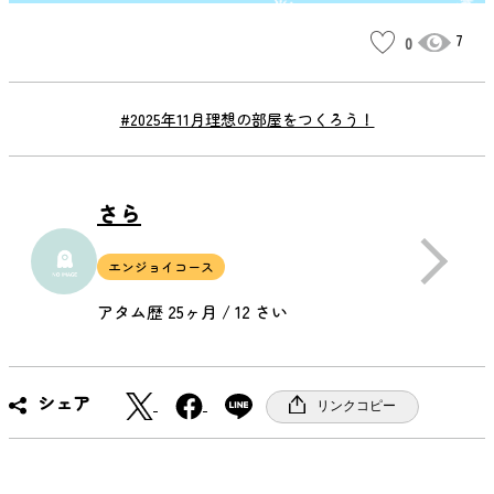
7
0
#2025年11月理想の部屋をつくろう！
さら
エンジョイコース
アタム歴 25ヶ月 / 12 さい
X
F
シェア
リンクコピー
a
c
e