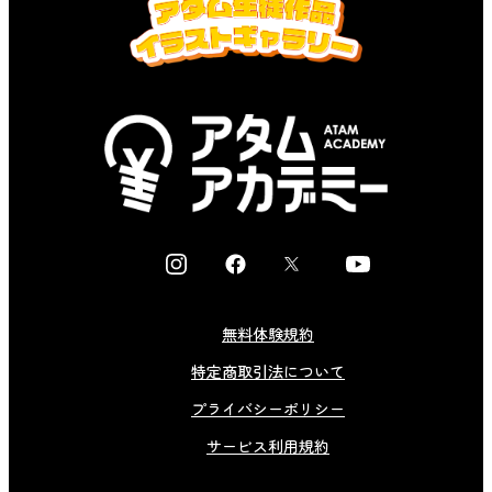
I
F
X
Y
n
a
o
s
c
u
無料体験規約
t
e
t
特定商取引法について
a
b
u
g
o
b
プライバシーポリシー
r
o
e
サービス利用規約
a
k
m