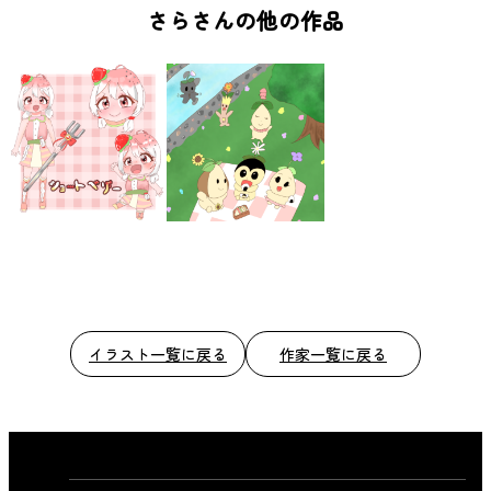
b
さらさんの他の作品
o
o
k
イラスト一覧に戻る
作家一覧に戻る