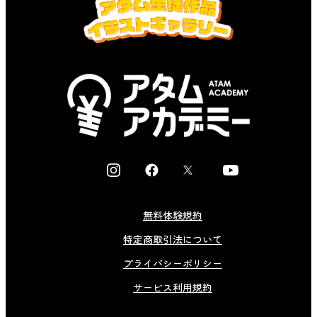
I
F
X
Y
n
a
o
s
c
u
無料体験規約
t
e
t
特定商取引法について
a
b
u
g
o
b
プライバシーポリシー
r
o
e
サービス利用規約
a
k
m