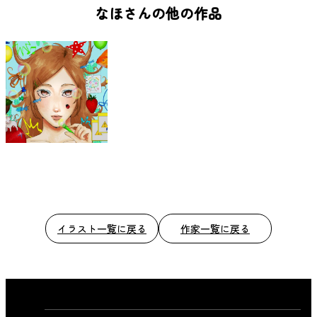
b
なほさんの他の作品
o
o
k
イラスト一覧に戻る
作家一覧に戻る