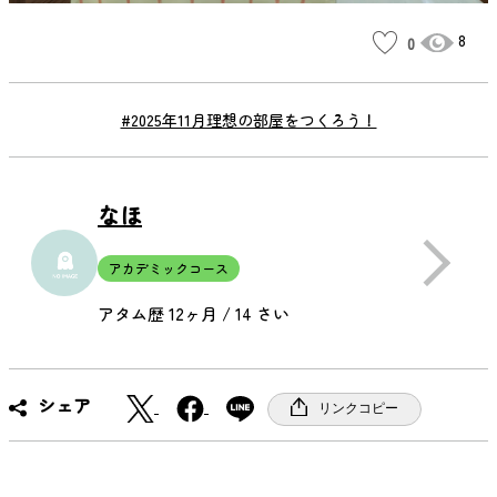
8
0
#2025年11月理想の部屋をつくろう！
なほ
アカデミックコース
アタム歴 12ヶ月 / 14 さい
X
F
シェア
リンクコピー
a
c
e