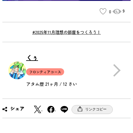
9
0
#2025年11月理想の部屋をつくろう！
くぅ
フロンティアコース
アタム歴 21ヶ月 / 12 さい
X
F
シェア
リンクコピー
a
c
e