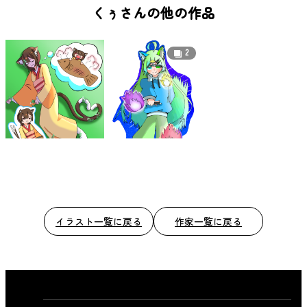
b
くぅさんの他の作品
o
o
2
k
イラスト一覧に戻る
作家一覧に戻る