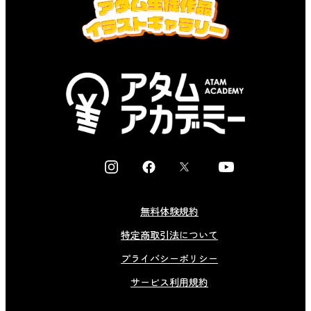
I
F
X
Y
n
a
o
s
c
u
無料体験規約
t
e
t
特定商取引法について
a
b
u
g
o
b
プライバシーポリシー
r
o
e
サービス利用規約
a
k
m