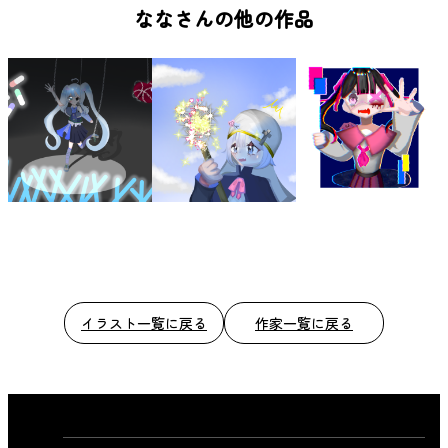
b
ななさんの他の作品
o
o
k
イラスト一覧に戻る
作家一覧に戻る