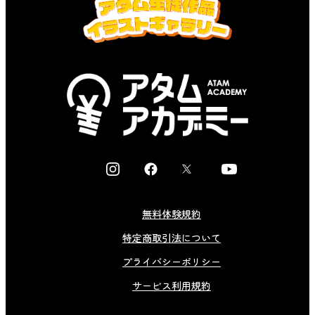
I
F
X
Y
n
a
o
s
c
u
無料体験規約
t
e
t
特定商取引法について
a
b
u
g
o
b
プライバシーポリシー
r
o
e
サービス利用規約
a
k
m