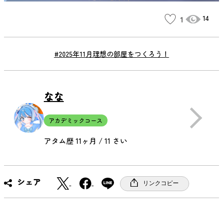
14
1
#2025年11月理想の部屋をつくろう！
なな
アカデミックコース
アタム歴 11ヶ月 / 11 さい
X
F
シェア
リンクコピー
a
c
e