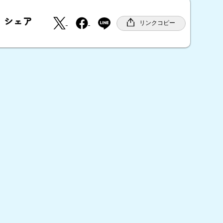
X
F
シェア
a
リンクコピー
c
e
b
o
o
k