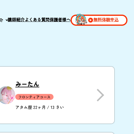
講師紹介
よくある質問
保護者様へ
無料体験申込
介
みーたん
フロンティアコース
アタム歴 22ヶ月 / 13 さい