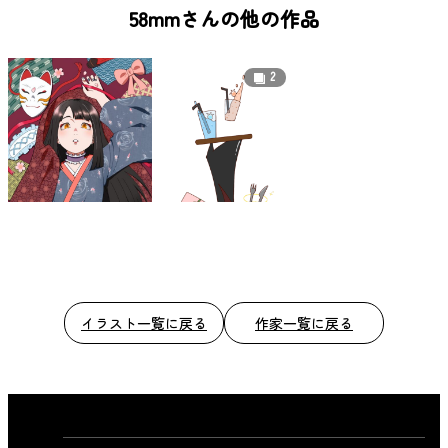
b
58mmさんの他の作品
o
o
2
k
イラスト一覧に戻る
作家一覧に戻る