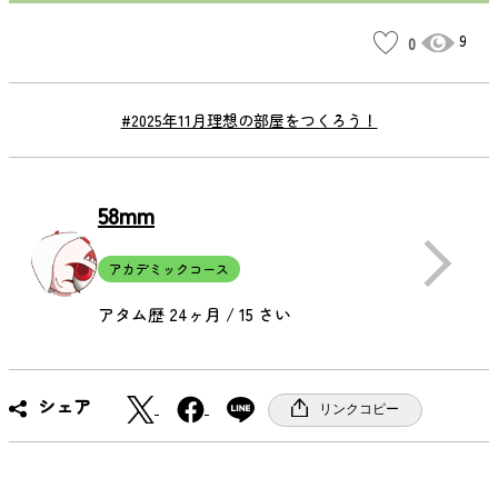
9
0
#2025年11月理想の部屋をつくろう！
58mm
アカデミックコース
アタム歴 24ヶ月 / 15 さい
X
F
シェア
リンクコピー
a
c
e