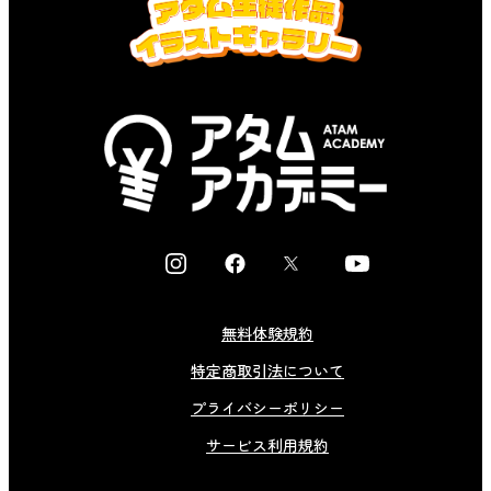
I
F
X
Y
n
a
o
s
c
u
無料体験規約
t
e
t
特定商取引法について
a
b
u
g
o
b
プライバシーポリシー
r
o
e
サービス利用規約
a
k
m