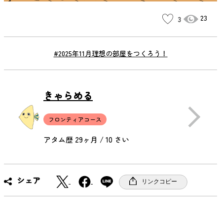
23
3
#2025年11月理想の部屋をつくろう！
きゃらめる
フロンティアコース
アタム歴 29ヶ月 / 10 さい
X
F
シェア
リンクコピー
a
c
e