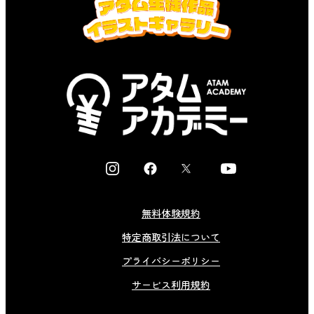
I
F
X
Y
n
a
o
s
c
u
無料体験規約
t
e
t
特定商取引法について
a
b
u
g
o
b
プライバシーポリシー
r
o
e
サービス利用規約
a
k
m