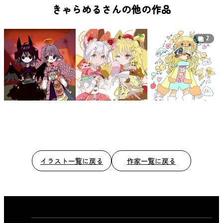
b
きゃらめるさんの他の作品
o
o
2
k
イラスト一覧に戻る
作家一覧に戻る