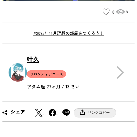
6
0
#2025年11月理想の部屋をつくろう！
叶久
フロンティアコース
アタム歴 27ヶ月 / 13 さい
X
F
シェア
リンクコピー
a
c
e