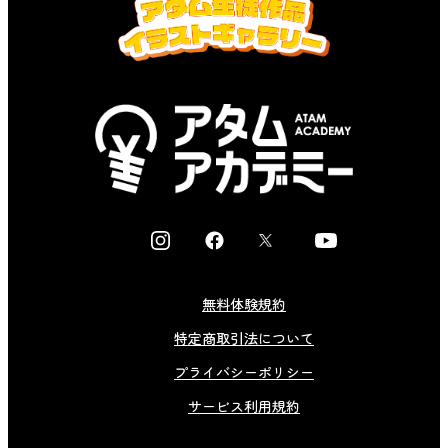
I
F
X
Y
n
a
o
s
c
u
無料体験規約
t
e
t
特定商取引法について
a
b
u
g
o
b
プライバシーポリシー
r
o
e
サービス利用規約
a
k
m