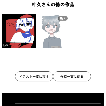
b
叶久さんの他の作品
o
o
2
k
イラスト一覧に戻る
作家一覧に戻る