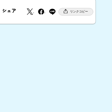
X
F
シェア
a
リンクコピー
c
e
b
o
o
k