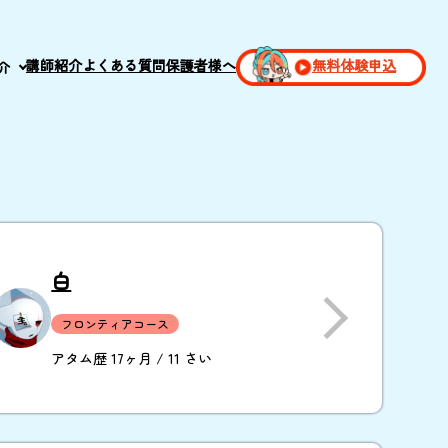
講師紹介
よくある質問
保護者様へ
無料体験申込
介
白
フロンティアコース
アタム歴 17ヶ月 / 11 さい