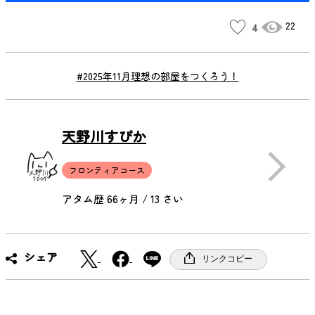
22
4
#2025年11月理想の部屋をつくろう！
天野川すぴか
フロンティアコース
アタム歴 66ヶ月 / 13 さい
X
F
シェア
リンクコピー
a
c
e