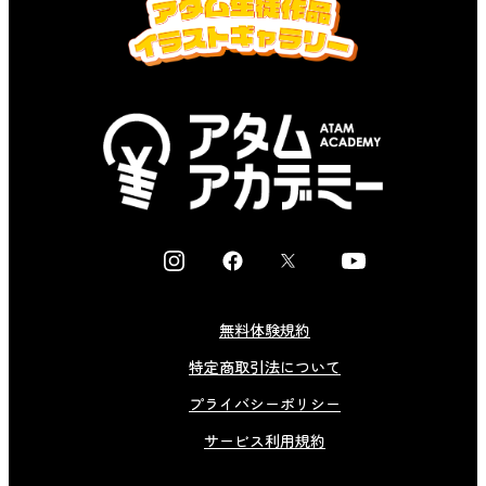
I
F
X
Y
n
a
o
s
c
u
無料体験規約
t
e
t
特定商取引法について
a
b
u
g
o
b
プライバシーポリシー
r
o
e
サービス利用規約
a
k
m