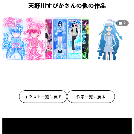
b
天野川すぴかさんの他の作品
o
o
2
k
イラスト一覧に戻る
作家一覧に戻る