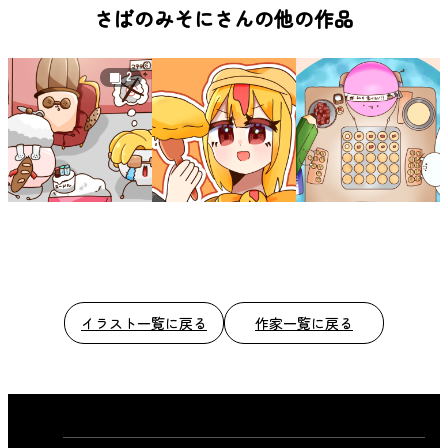
b
さばのみそにさんの他の作品
o
o
2
k
イラスト一覧に戻る
作家一覧に戻る