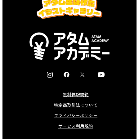
I
F
X
Y
n
a
o
s
c
u
無料体験規約
t
e
t
特定商取引法について
a
b
u
g
o
b
プライバシーポリシー
r
o
e
サービス利用規約
a
k
m