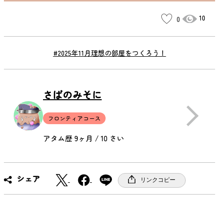
10
0
#2025年11月理想の部屋をつくろう！
さばのみそに
フロンティアコース
アタム歴 9ヶ月 / 10 さい
X
F
シェア
リンクコピー
a
c
e