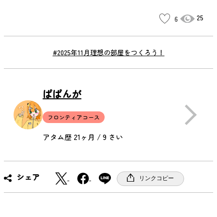
25
6
#2025年11月理想の部屋をつくろう！
ぱぱんが
フロンティアコース
アタム歴 21ヶ月 / 9 さい
X
F
シェア
リンクコピー
a
c
e