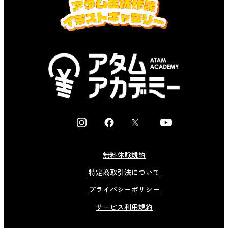
I
F
X
Y
n
a
o
s
c
u
無料体験規約
t
e
t
特定商取引法について
a
b
u
g
o
b
プライバシーポリシー
r
o
e
サービス利用規約
a
k
m