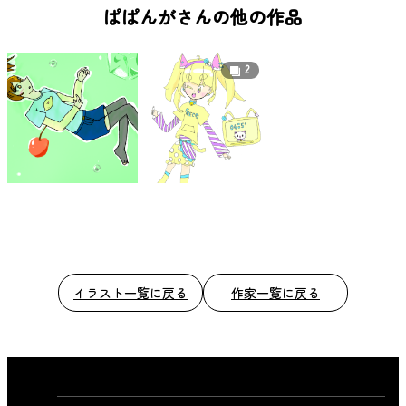
b
ぱぱんがさんの他の作品
o
o
2
k
イラスト一覧に戻る
作家一覧に戻る