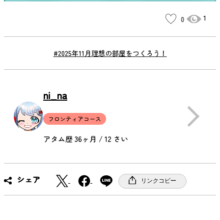
1
0
#2025年11月理想の部屋をつくろう！
ni_na
フロンティアコース
アタム歴 36ヶ月 / 12 さい
X
F
シェア
リンクコピー
a
c
e