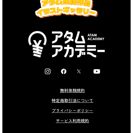
I
F
X
Y
n
a
o
s
c
u
無料体験規約
t
e
t
特定商取引法について
a
b
u
g
o
b
プライバシーポリシー
r
o
e
サービス利用規約
a
k
m