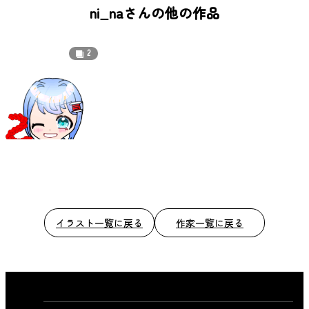
b
ni_naさんの他の作品
o
o
2
k
イラスト一覧に戻る
作家一覧に戻る