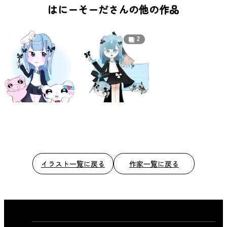
b
はにーそーださんの他の作品
o
o
2
k
イラスト一覧に戻る
作家一覧に戻る