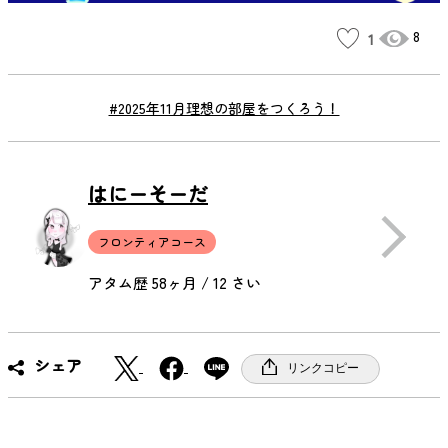
8
1
#2025年11月理想の部屋をつくろう！
はにーそーだ
フロンティアコース
アタム歴 58ヶ月 / 12 さい
X
F
シェア
リンクコピー
a
c
e