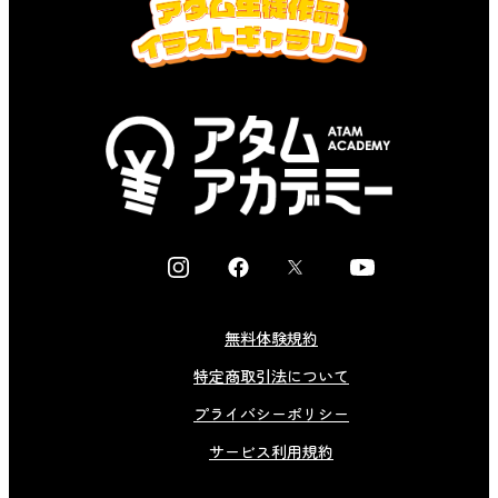
I
F
X
Y
n
a
o
s
c
u
無料体験規約
t
e
t
特定商取引法について
a
b
u
g
o
b
プライバシーポリシー
r
o
e
サービス利用規約
a
k
m