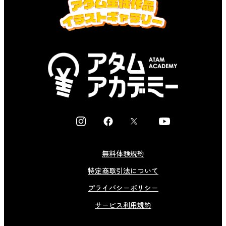
I
F
X
Y
n
a
o
s
c
u
無料体験規約
t
e
t
特定商取引法について
a
b
u
g
o
b
プライバシーポリシー
r
o
e
サービス利用規約
a
k
m