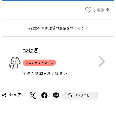
10
0
#2025年11月理想の部屋をつくろう！
つむぎ
フロンティアコース
アタム歴 33ヶ月 / 13 さい
X
F
シェア
リンクコピー
a
c
e