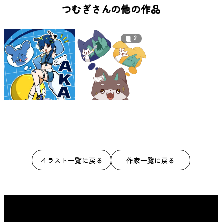
b
つむぎさんの他の作品
o
o
2
k
イラスト一覧に戻る
作家一覧に戻る