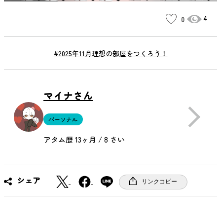
4
0
#2025年11月理想の部屋をつくろう！
マイナさん
パーソナル
アタム歴 13ヶ月 / 8 さい
X
F
シェア
リンクコピー
a
c
e