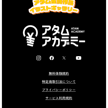
I
F
X
Y
n
a
o
s
c
u
無料体験規約
t
e
t
特定商取引法について
a
b
u
g
o
b
プライバシーポリシー
r
o
e
サービス利用規約
a
k
m