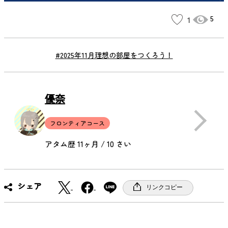
5
1
#2025年11月理想の部屋をつくろう！
優奈
フロンティアコース
アタム歴 11ヶ月 / 10 さい
X
F
シェア
リンクコピー
a
c
e