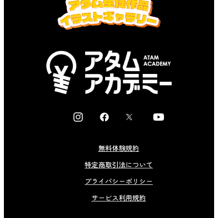
I
F
X
Y
n
a
o
s
c
u
無料体験規約
t
e
t
特定商取引法について
a
b
u
g
o
b
プライバシーポリシー
r
o
e
サービス利用規約
a
k
m