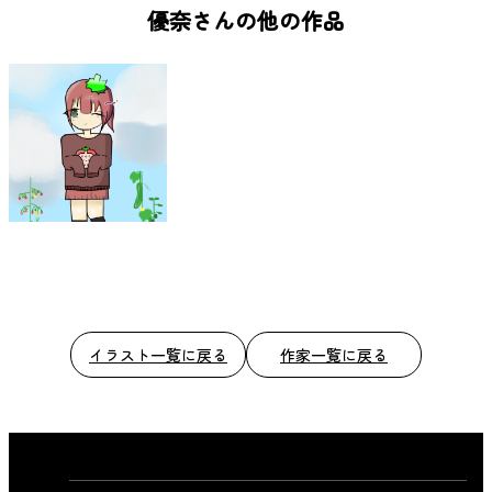
b
優奈さんの他の作品
o
o
k
イラスト一覧に戻る
作家一覧に戻る