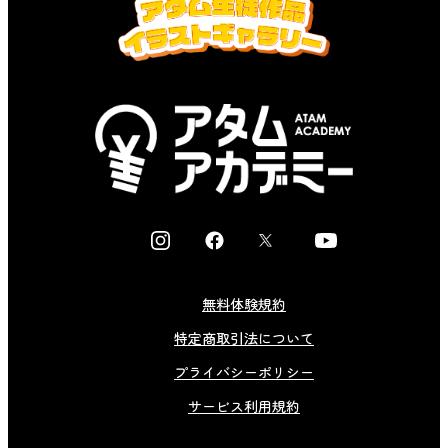
I
F
X
Y
n
a
o
s
c
u
無料体験規約
t
e
t
特定商取引法について
a
b
u
g
o
b
プライバシーポリシー
r
o
e
サービス利用規約
a
k
m