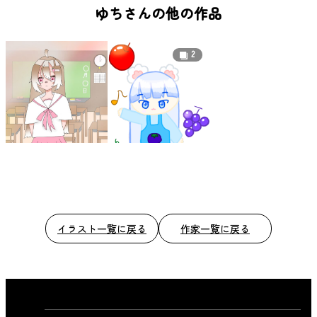
b
ゆちさんの他の作品
o
o
2
k
イラスト一覧に戻る
作家一覧に戻る