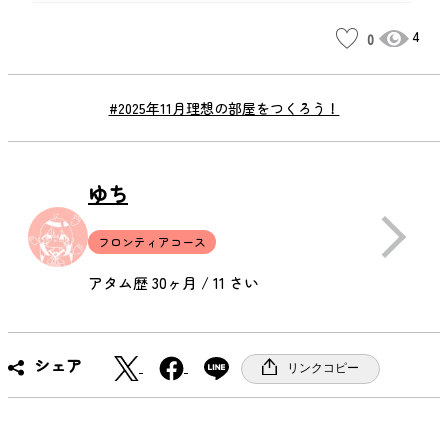
4
0
#2025年11月理想の部屋をつくろう！
ゆち
フロンティアコース
アタム歴 30ヶ月 / 11 さい
X
F
シェア
リンクコピー
a
c
e