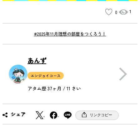
1
0
#2025年11月理想の部屋をつくろう！
あんず
エンジョイコース
アタム歴 37ヶ月 / 11 さい
X
F
シェア
リンクコピー
a
c
e