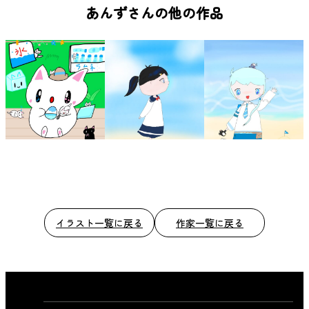
b
あんずさんの他の作品
o
o
k
イラスト一覧に戻る
作家一覧に戻る