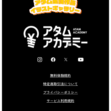
I
F
X
Y
n
a
o
s
c
u
無料体験規約
t
e
t
特定商取引法について
a
b
u
g
o
b
プライバシーポリシー
r
o
e
サービス利用規約
a
k
m