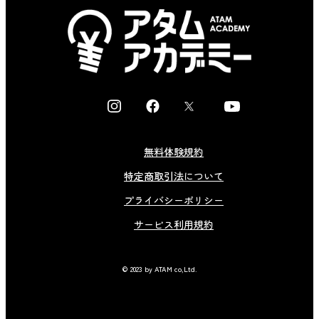
I
F
X
Y
n
a
o
s
c
u
無料体験規約
t
e
t
特定商取引法について
a
b
u
g
o
b
プライバシーポリシー
r
o
e
サービス利用規約
a
k
m
© 2023 by ATAM co,Ltd.