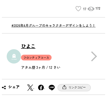
172
17
#2026年4月グループのキャラクターデザインをしよう！
ひよこ
フロンティアコース
アタム歴 3ヶ月 / 12 さい
X
F
シェア
リンクコピー
a
c
e
b