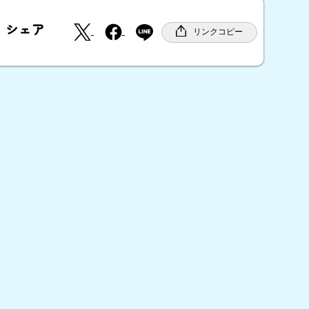
X
F
シェア
a
リンクコピー
c
e
b
o
o
k