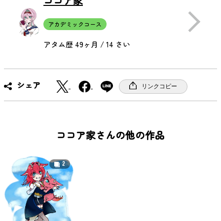
ココア家
アカデミックコース
アタム歴 49ヶ月 / 14 さい
X
F
シェア
リンクコピー
a
c
e
b
ココア家さんの他の作品
o
o
2
k