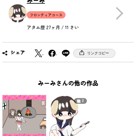
みーみ
フロンティアコース
アタム歴 27ヶ月 / 11 さい
X
F
シェア
リンクコピー
a
c
e
b
みーみさんの他の作品
o
o
2
k