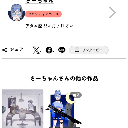
さーちゃん
フロンティアコース
アタム歴 33ヶ月 / 11 さい
X
F
シェア
リンクコピー
a
c
e
b
さーちゃんさんの他の作品
o
o
2
k