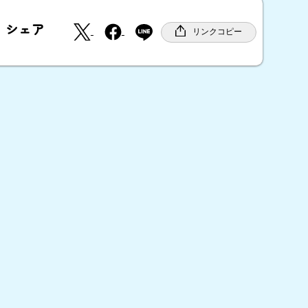
X
F
シェア
a
リンクコピー
c
e
b
o
o
k