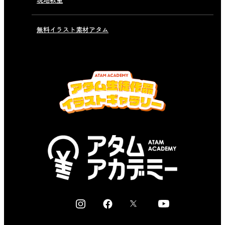
無料イラスト素材アタム
I
F
X
Y
n
a
o