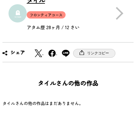
タイル
フロンティアコース
アタム歴 28ヶ月 / 12 さい
X
F
シェア
リンクコピー
a
c
e
b
タイルさんの他の作品
o
o
k
タイルさんの他の作品はまだありません。