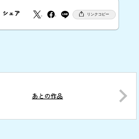
X
F
シェア
a
リンクコピー
c
e
b
o
o
k
あとの作品