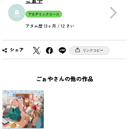
ごぉや
アカデミックコース
アタム歴 13ヶ月 / 12 さい
X
F
シェア
リンクコピー
a
c
e
b
ごぉやさんの他の作品
o
o
k