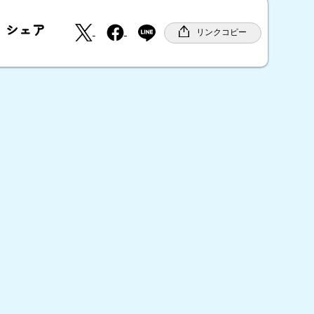
X
F
シェア
a
リンクコピー
c
e
b
o
o
k