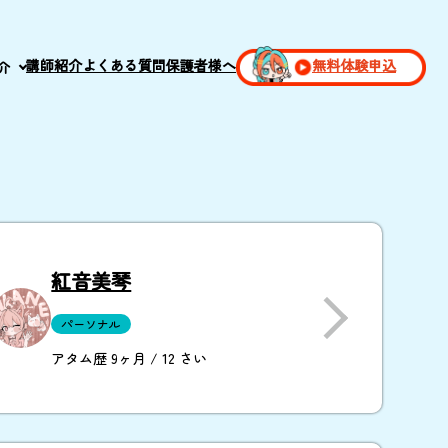
講師紹介
よくある質問
保護者様へ
無料体験申込
介
紅音美琴
パーソナル
アタム歴 9ヶ月 / 12 さい