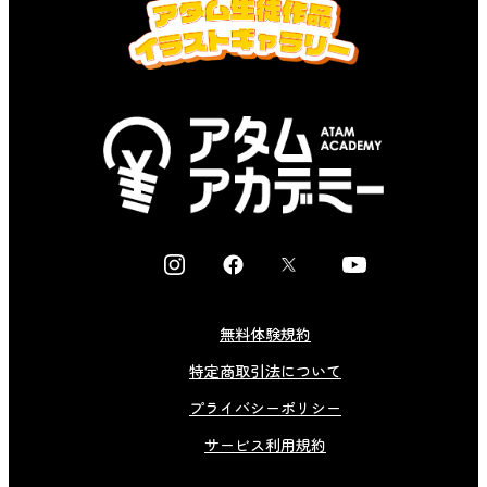
I
F
X
Y
n
a
o
s
c
u
無料体験規約
t
e
t
特定商取引法について
a
b
u
g
o
b
プライバシーポリシー
r
o
e
サービス利用規約
a
k
m