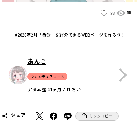
68
28
#2026年2月「自分」を紹介できるWEBページを作ろう！
あんこ
フロンティアコース
アタム歴 41ヶ月 / 11 さい
X
F
シェア
リンクコピー
a
c
e