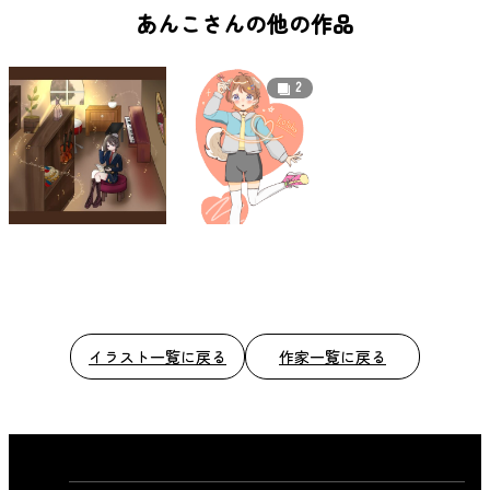
b
あんこさんの他の作品
o
o
2
k
イラスト一覧に戻る
作家一覧に戻る