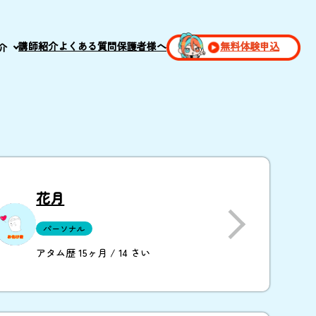
講師紹介
よくある質問
保護者様へ
無料体験申込
介
花月
パーソナル
アタム歴 15ヶ月 / 14 さい