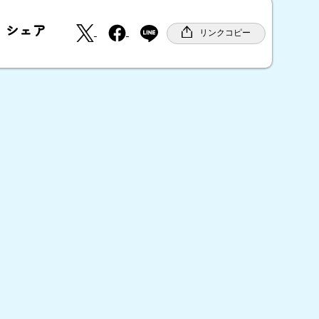
X
F
シェア
a
リンクコピー
c
e
b
o
o
k