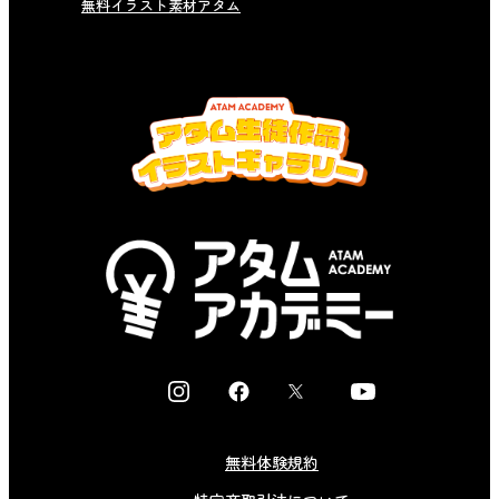
無料イラスト素材アタム
I
F
X
Y
n
a
o
s
c
u
無料体験規約
t
e
t