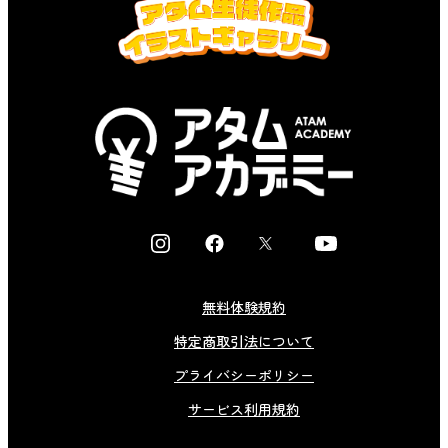
I
F
X
Y
n
a
o
s
c
u
無料体験規約
t
e
t
特定商取引法について
a
b
u
g
o
b
プライバシーポリシー
r
o
e
サービス利用規約
a
k
m