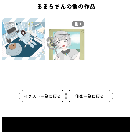
b
るるらさんの他の作品
o
o
2
k
イラスト一覧に戻る
作家一覧に戻る