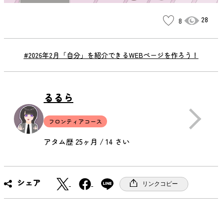
28
8
#2026年2月「自分」を紹介できるWEBページを作ろう！
るるら
フロンティアコース
アタム歴 25ヶ月 / 14 さい
X
F
シェア
リンクコピー
a
c
e