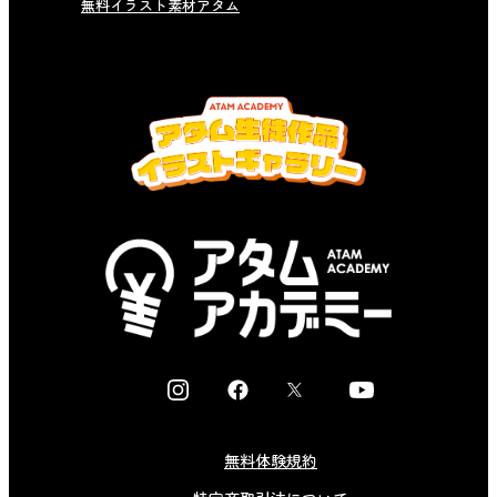
無料イラスト素材アタム
I
F
X
Y
n
a
o
s
c
u
無料体験規約
t
e
t