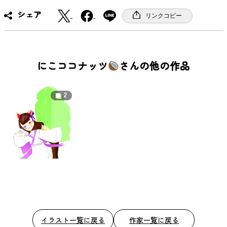
X
F
シェア
リンクコピー
a
c
e
b
にこココナッツ
さんの他の作品
o
o
2
k
イラスト一覧に戻る
作家一覧に戻る