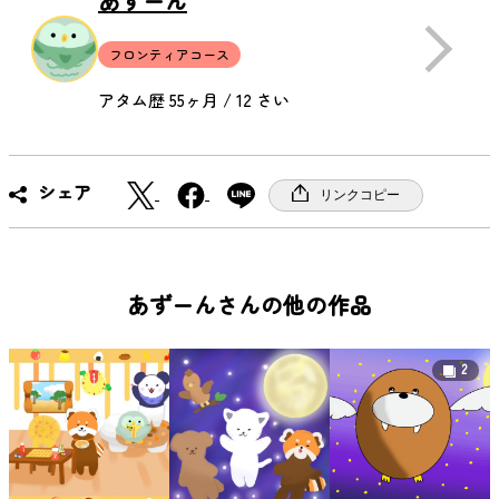
あずーん
フロンティアコース
アタム歴 55ヶ月 / 12 さい
X
F
シェア
リンクコピー
a
c
e
b
あずーんさんの他の作品
o
o
2
k