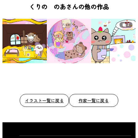
b
くりの のあさんの他の作品
o
o
2
k
イラスト一覧に戻る
作家一覧に戻る