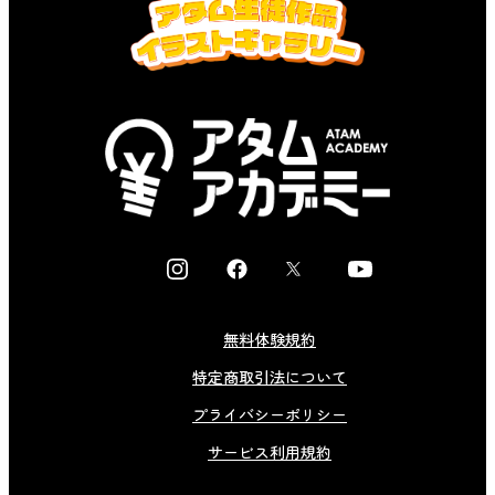
I
F
X
Y
n
a
o
s
c
u
無料体験規約
t
e
t
特定商取引法について
a
b
u
g
o
b
プライバシーポリシー
r
o
e
サービス利用規約
a
k
m