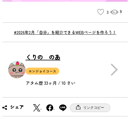
9
3
#2026年2月「自分」を紹介できるWEBページを作ろう！
くりの のあ
エンジョイコース
アタム歴 33ヶ月 / 10 さい
X
F
シェア
リンクコピー
a
c
e