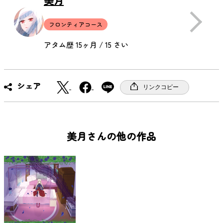
美月
フロンティアコース
アタム歴 15ヶ月 / 15 さい
X
F
シェア
リンクコピー
a
c
e
b
美月さんの他の作品
o
o
k