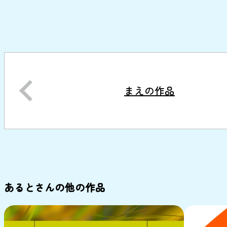
まえの作品
あるとさんの他の作品