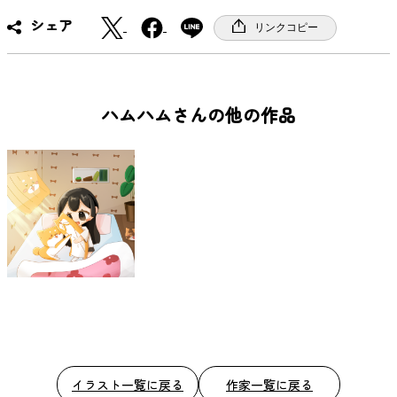
X
F
シェア
リンクコピー
a
c
e
b
ハムハムさんの他の作品
o
o
k
イラスト一覧に戻る
作家一覧に戻る