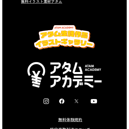
無料イラスト素材アタム
I
F
X
Y
n
a
o
s
c
u
無料体験規約
t
e
t