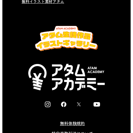
無料イラスト素材アタム
I
F
X
Y
n
a
o
s
c
u
無料体験規約
t
e
t