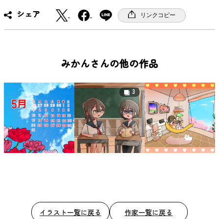
X
F
シェア
リンクコピー
a
c
e
b
みかんさんの他の作品
o
o
3
k
イラスト一覧に戻る
作家一覧に戻る