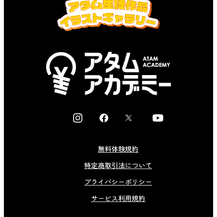
I
F
X
Y
n
a
o
s
c
u
無料体験規約
t
e
t
特定商取引法について
a
b
u
g
o
b
プライバシーポリシー
r
o
e
サービス利用規約
a
k
m