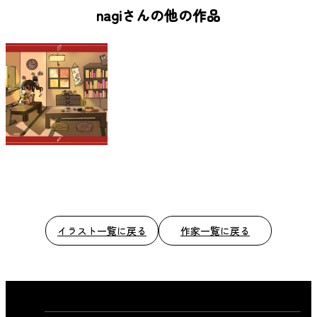
b
nagiさんの他の作品
o
o
k
イラスト一覧に戻る
作家一覧に戻る