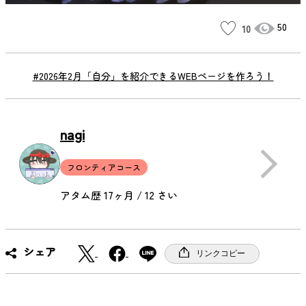
50
10
#2026年2月「自分」を紹介できるWEBページを作ろう！
nagi
フロンティアコース
アタム歴 17ヶ月 / 12 さい
X
F
シェア
リンクコピー
a
c
e