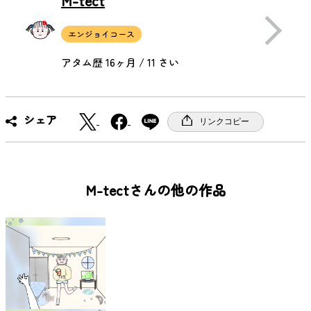
M-tect
エンジョイコース
アタム歴 16ヶ月 / 11 さい
X
F
シェア
リンクコピー
a
c
e
b
M-tectさんの他の作品
o
o
k