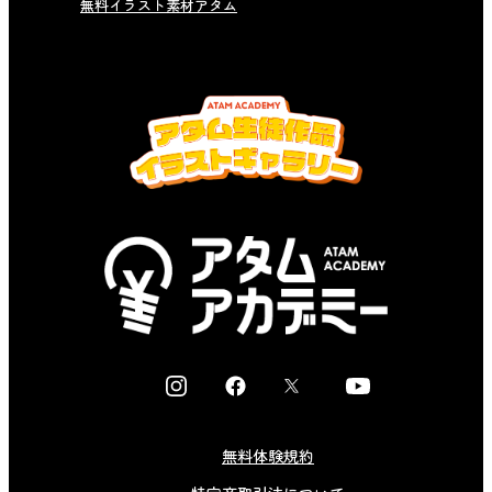
無料イラスト素材アタム
I
F
X
Y
n
a
o
s
c
u
無料体験規約
t
e
t