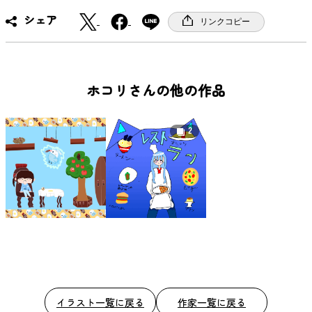
X
F
シェア
リンクコピー
a
c
e
b
ホコリさんの他の作品
o
o
2
k
イラスト一覧に戻る
作家一覧に戻る