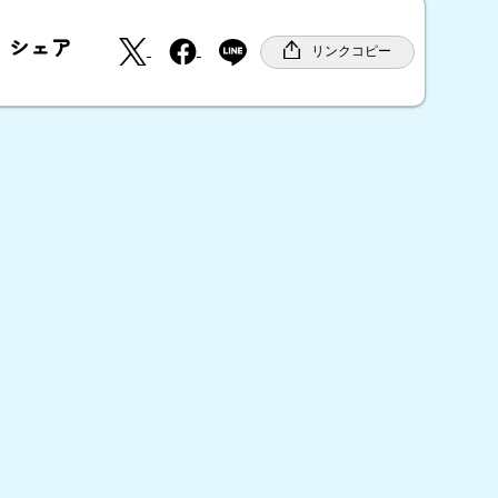
X
F
シェア
a
リンクコピー
c
e
b
o
o
k